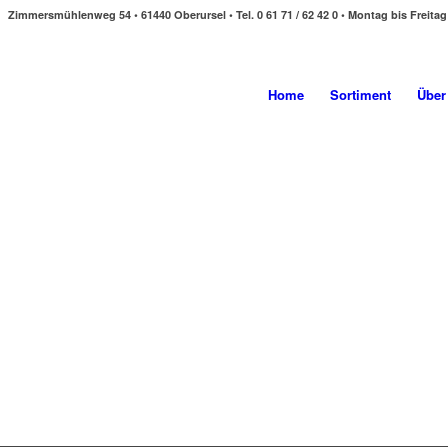
Zimmersmühlenweg 54 • 61440 Oberursel • Tel. 0 61 71 / 62 42 0 • Montag bis Freitag
Home
Sortiment
Über